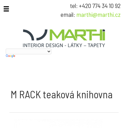
tel: +420 774 34 10 92
email:
marthi@marthi.cz
M RACK teaková knihovna