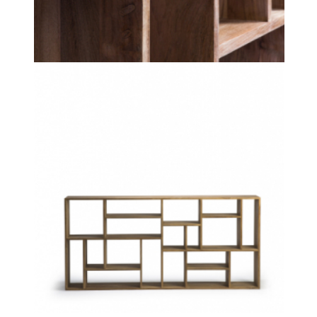
Motorové
kolejnice
Forest
Klasické
garnýže
LÁTKY
4Spaces
Castello
Del
Barro
Création
Baumann