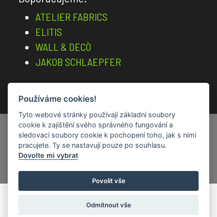
do
koupelen
ATELIER FABRICS
ELITIS
Wall&decò
OUT
WALL & DECÒ
SYSTEM
JAKOB SCHLAEPFER
-
Tapety
na
Používáme cookies!
Vstup pro architekty a designéry
fasády
Tyto webové stránky používají základní soubory
Tapety
Created by
Roman Kunert and his team
|
cookie k zajištění svého správného fungování a
Abstrakce
sledovací soubory cookie k pochopení toho, jak s nimi
Powered by
PublicMC
pracujete. Ty se nastavují pouze po souhlasu.
od
Supported by
Akademie AI
&
MediaMC
| ©
Dovolte mi vybrat
Dominika
2005 - 2026
Mareše
Povolit vše
Feathr
Odmítnout vše
Coordonné