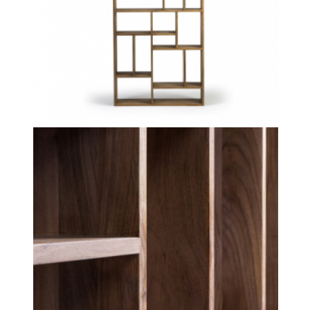
×
REALIZACE
LOŽNIC
STÍNĚNÍ
Záclony
a
závěsy
Římské
rolety
Navíjecí
rolety
Záclonové
profily