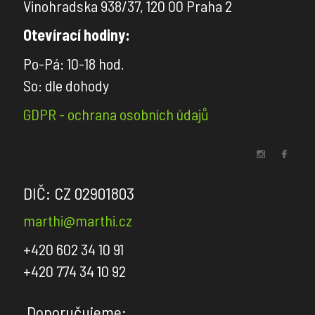
Vinohradska 938/37, 120 00 Praha 2
Dedar
Otevírací hodiny:
Zimmer+Rohde
Po-Pá: 10-18 hod.
So: dle dohody
TAPETY
GDPR - ochrana osobních údajů
Wall&decò
-
Tapety
do
DIČ: CZ 02901803
interiérů
marthi@marthi.cz
Wall&decò
WET
+420 602 34 10 91
SYSTEM
+420 774 34 10 92
-
Tapety
Doporučujeme: