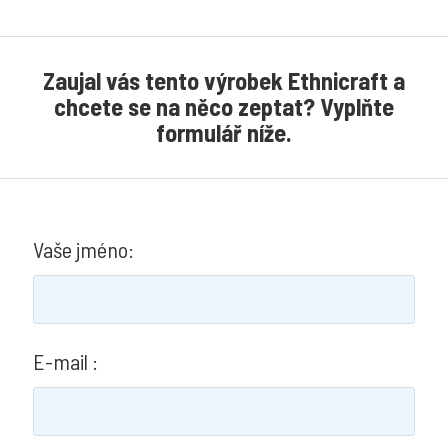
JAB
ANSTOETZ
Zaujal vás tento výrobek Ethnicraft a
Chivasso
chcete se na něco zeptat? Vyplňte
Carlucci
formulář níže.
Kohro
Rubelli
Christian
Vaše jméno:
Fischbacher
GPJ
Baker
E-mail :
Houles
Jean
Paul