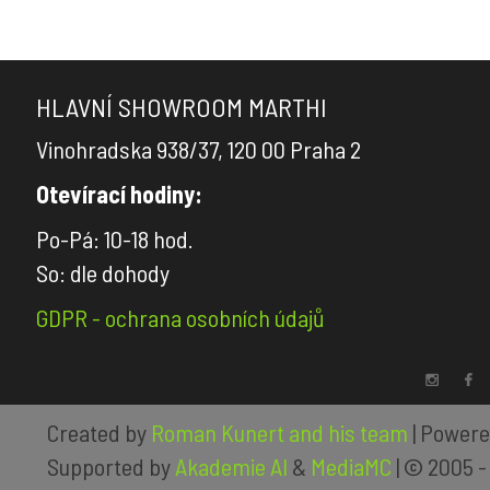
HLAVNÍ SHOWROOM MARTHI
Vinohradska 938/37, 120 00 Praha 2
Otevírací hodiny:
Po-Pá: 10-18 hod.
So: dle dohody
GDPR - ochrana osobních údajů
Created by
Roman Kunert and his team
| Power
Supported by
Akademie AI
&
MediaMC
| © 2005 -