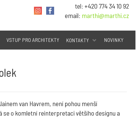
tel: +420 774 34 10 92
email:
marthi@marthi.cz
VSTUP PRO ARCHITEKTY
NOVINKY
KONTAKTY
olek
Alainem van Havrem, není pohou menší
á se o komletní reinterpretaci většího designu a