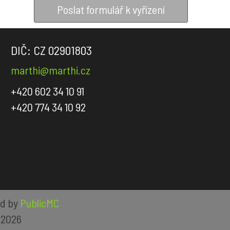
Poslat formulář k vyřízení
DIČ: CZ 02901803
marthi@marthi.cz
+420 602 34 10 91
+420 774 34 10 92
ed by
PublicMC
 2026