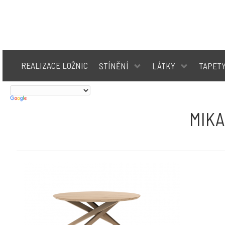
REALIZACE LOŽNIC
STÍNĚNÍ
LÁTKY
TAPET
MIKA