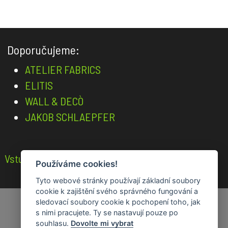
Doporučujeme:
ATELIER FABRICS
ELITIS
WALL & DECÒ
JAKOB SCHLAEPFER
Vstup pro architekty a designéry
Používáme cookies!
Tyto webové stránky používají základní soubory
cookie k zajištění svého správného fungování a
sledovací soubory cookie k pochopení toho, jak
s nimi pracujete. Ty se nastavují pouze po
souhlasu.
Dovolte mi vybrat