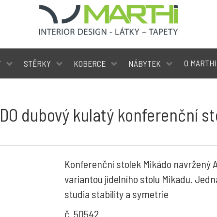
O MARTHI
Y
STĚRKY
KOBERCE
NÁBYTEK
DO dubový kulatý konferenční st
Konferenční stolek Mikádo navržený 
variantou jídelního stolu Mikadu. Jedn
studia stability a symetrie
č. 50542