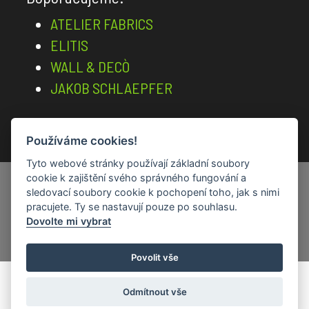
do
koupelen
ATELIER FABRICS
ELITIS
Wall&decò
OUT
WALL & DECÒ
SYSTEM
JAKOB SCHLAEPFER
-
Tapety
na
Používáme cookies!
Vstup pro architekty a designéry
fasády
Tyto webové stránky používají základní soubory
Tapety
Created by
Roman Kunert and his team
|
cookie k zajištění svého správného fungování a
Abstrakce
sledovací soubory cookie k pochopení toho, jak s nimi
Powered by
PublicMC
pracujete. Ty se nastavují pouze po souhlasu.
od
Supported by
Akademie AI
&
MediaMC
| ©
Dovolte mi vybrat
Dominika
2005 - 2026
Mareše
Povolit vše
Feathr
Odmítnout vše
Coordonné