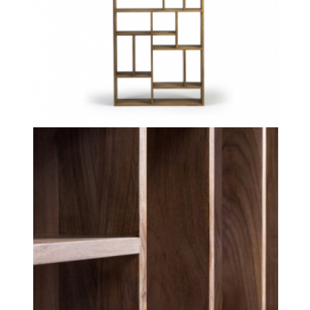
×
REALIZACE
LOŽNIC
STÍNĚNÍ
Záclony
a
závěsy
Římské
rolety
Navíjecí
rolety
Záclonové
profily