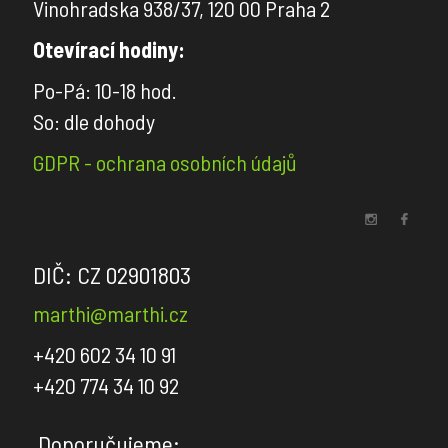
Vinohradska 938/37, 120 00 Praha 2
Dedar
Otevírací hodiny:
Zimmer+Rohde
Po-Pá: 10-18 hod.
So: dle dohody
TAPETY
GDPR - ochrana osobních údajů
Wall&decò
-
Tapety
do
DIČ: CZ 02901803
interiérů
marthi@marthi.cz
Wall&decò
WET
+420 602 34 10 91
SYSTEM
+420 774 34 10 92
-
Tapety
Doporučujeme: