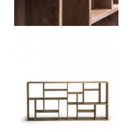
Motorové
kolejnice
Forest
Klasické
garnýže
LÁTKY
4Spaces
Castello
Del
Barro
Création
Baumann