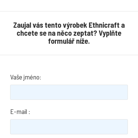
JAB
ANSTOETZ
Zaujal vás tento výrobek Ethnicraft a
Chivasso
chcete se na něco zeptat? Vyplňte
Carlucci
formulář níže.
Kohro
Rubelli
Christian
Vaše jméno:
Fischbacher
GPJ
Baker
E-mail :
Houles
Jean
Paul