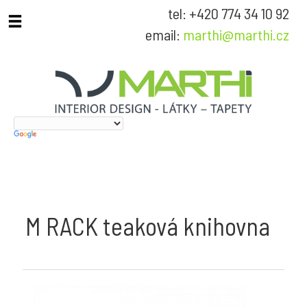
tel: +420 774 34 10 92
email:
marthi@marthi.cz
M RACK teaková knihovna