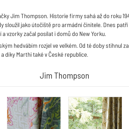
načky Jim Thompson. Historie firmy sahá až do roku 1
y sloužil jako útočiště pro armádní činitele. Dnes patř
 a vzorky začal posílat i domů do New Yorku.
ajským hedvábím rozjel ve velkém. Od té doby stihnul za
a díky Marthi také v České republice.
Jim Thompson