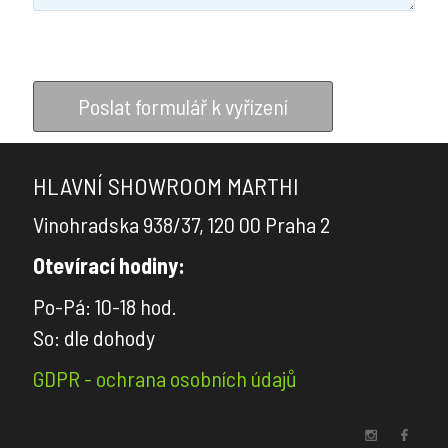
Klasické
garnýže
LÁTKY
Poslat formulář k vyřízení
4Spaces
HLAVNÍ SHOWROOM MARTHI
Castello
Del
Vinohradska 938/37, 120 00 Praha 2
Barro
Otevírací hodiny:
Création
Po-Pá: 10-18 hod.
Baumann
So: dle dohody
JAB
ANSTOETZ
GDPR - ochrana osobních údajů
Chivasso