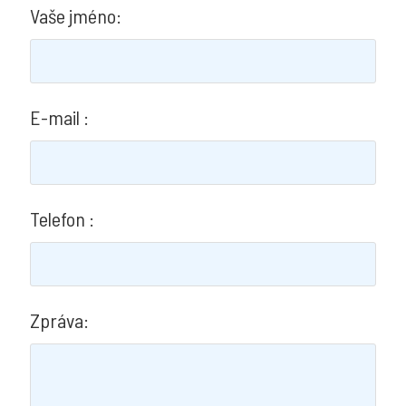
Vaše jméno:
STÍNĚNÍ
Záclony
a
E-mail :
závěsy
Římské
rolety
Telefon :
Navíjecí
rolety
Záclonové
profily
Zpráva:
Motorové
kolejnice
Forest