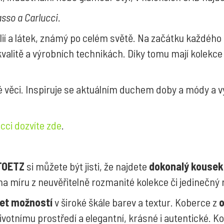
sso a Carlucci.
lií a látek, známý po celém světě. Na začátku každého
valitě a výrobních technikách. Díky tomu mají kolekce
é věci. Inspiruje se aktuálním duchem doby a módy a v
cci dozvíte zde
.
TOETZ
si můžete být jisti, že najdete
dokonalý kousek
a míru z neuvěřitelně rozmanité kolekce či jedinečný
et možností
v široké škále barev a textur. Koberce z
o
ivotnímu prostředí a elegantní, krásné i autentické. K