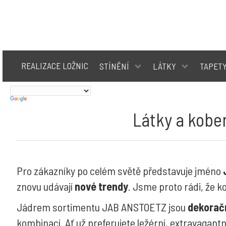
REALIZACE LOŽNIC
STÍNĚNÍ
LÁTKY
TAPET
Látky a kobe
Pro zákazníky po celém světě představuje jméno
znovu udávají
nové trendy
. Jsme proto rádi, že
Jádrem sortimentu JAB ANSTOETZ jsou
dekoračn
kombinací. Ať už preferujete ležérní, extravagantn