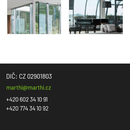
DIČ: CZ 02901803
marthi@marthi.cz
+420 602 34 10 91
+420 774 34 10 92