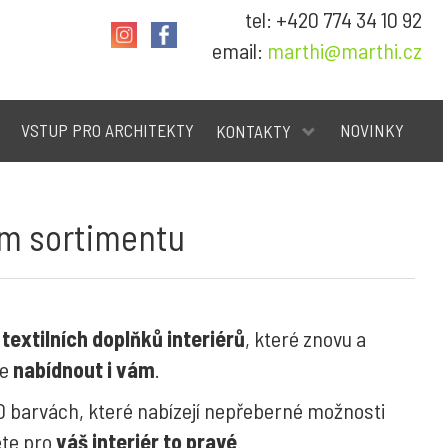
tel: +420 774 34 10 92
email:
marthi@marthi.cz
VSTUP PRO ARCHITEKTY
NOVINKY
KONTAKTY
em sortimentu
u
textilních doplňků interiérů
, které znovu a
me
nabídnout i vám
.
 barvách, které nabízejí nepřeberné možnosti
ete pro
váš interiér to pravé
.