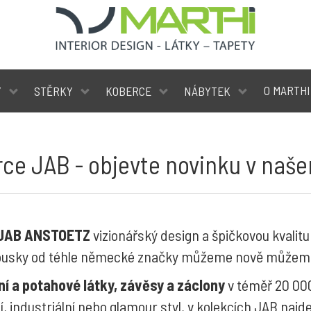
O MARTHI
Y
STĚRKY
KOBERCE
NÁBYTEK
rce JAB - objevte novinku v naš
JAB ANSTOETZ
vizionářský design a špičkovou kvalit
 kousky od téhle německé značky můžeme nově může
í a potahové látky, závěsy a záclony
v téměř 20 000
í, industriální nebo glamour styl, v kolekcích JAB najd