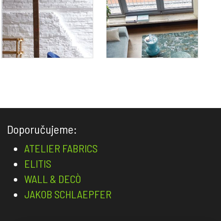
Doporučujeme:
ATELIER FABRICS
ELITIS
WALL & DECÒ
JAKOB SCHLAEPFER