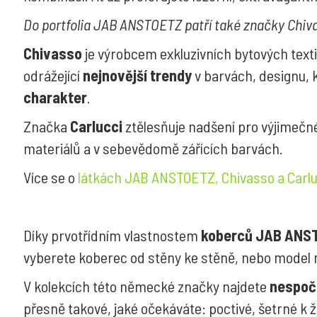
Do portfolia JAB ANSTOETZ patří také značky Chiva
Chivasso
je výrobcem exkluzivních bytových texti
odrážející
nejnovější trendy
v barvách, designu, k
charakter
.
Značka
Carlucci
ztělesňuje nadšení pro výjimečn
materiálů a v sebevědomě zářících barvách.
Více se o
látkách JAB ANSTOETZ, Chivasso a Carlu
Díky prvotřídním vlastnostem
koberců JAB ANS
vyberete koberec od stěny ke stěně, nebo model n
V kolekcích této německé značky najdete
nespoč
přesně takové, jaké očekáváte: poctivé, šetrné k ž