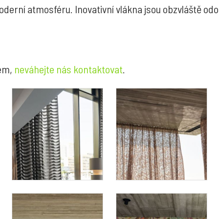
derní atmosféru. Inovativní vlákna jsou obzvláště odol
em,
neváhejte nás kontaktovat
.