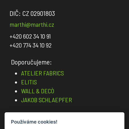
Barro
DIČ: CZ 02901803
Création
marthi@marthi.cz
Baumann
+420 602 34 10 91
JAB
ANSTOETZ
+420 774 34 10 92
Chivasso
Doporučujeme:
Carlucci
ATELIER FABRICS
Kohro
ELITIS
Rubelli
WALL & DECÒ
JAKOB SCHLAEPFER
Christian
Fischbacher
GPJ
Používáme cookies!
Vstup pro architekty a designéry
Baker