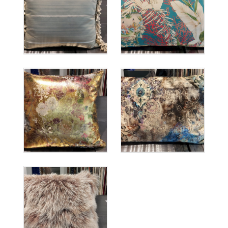
×
REALIZACE
LOŽNIC
STÍNĚNÍ
Záclony
a
závěsy
Římské
rolety